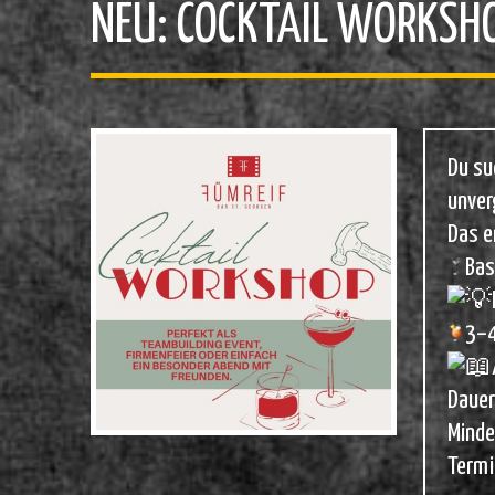
NEU: COCKTAIL WORKSH
Du su
unver
Das e
Bas
3–4
Dauer
Minde
Termi