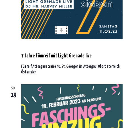
11. Februar 2023 | 20:00
-
4:00
7 Jahre Fümreif mit Light Grenade live
Fümreif
Attergaustraße 40, St. Georgen im Attergau, Oberösterreich,
Österreich
SO.
19