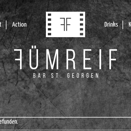
t
Action
Drinks
efunden.