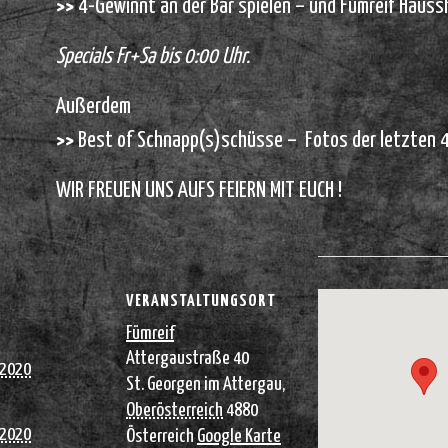
>>
4-Gewinnt an der Bar spielen – und Fümreif Haus
Specials Fr+Sa bis 0:00 Uhr.
Außerdem
>>
Best of Schnapp(s)schüsse – Fotos der letzten 4
WIR FREUEN UNS AUFS FEIERN MIT EUCH !
VERANSTALTUNGSORT
Fümreif
Attergaustraße 40
 2020
St. Georgen im Attergau
,
Oberösterreich
4880
 2020
Österreich
Google Karte