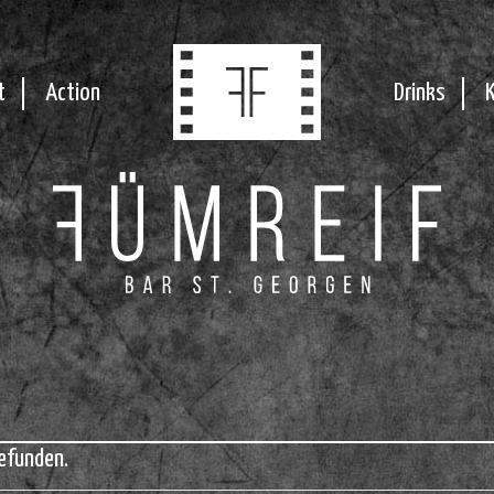
t
Action
Drinks
efunden.