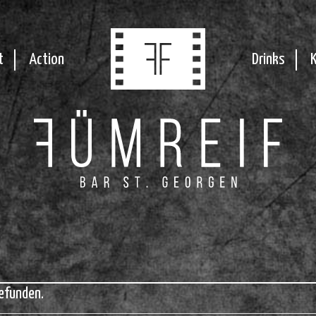
t
Action
Drinks
efunden.