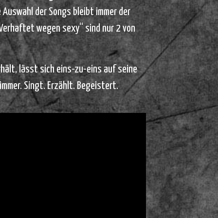
ie Auswahl der Songs bleibt immer der
„Verhaftet wegen sexy“ sind nur 2 von
ält, lässt sich eins-zu-eins auf seine
immer. Singt. Erzählt. Begeistert.