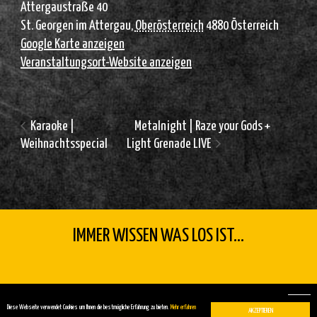
Attergaustraße 40
St. Georgen im Attergau
,
Oberösterreich
4880
Österreich
Google Karte anzeigen
Veranstaltungsort-Website anzeigen
Karaoke |
Metalnight | Raze your Gods +
Weihnachtsspecial
Light Grenade LIVE
IMMER WISSEN WAS LOS IST...
Copyright 2026 by FÜMREIF |
Impressum
|
Kontakt
Diese Webseite verwendet Cookies um Ihnen die bestmögliche Erfahrung zu bieten.
Mehr erfahren
AKZEPTIEREN