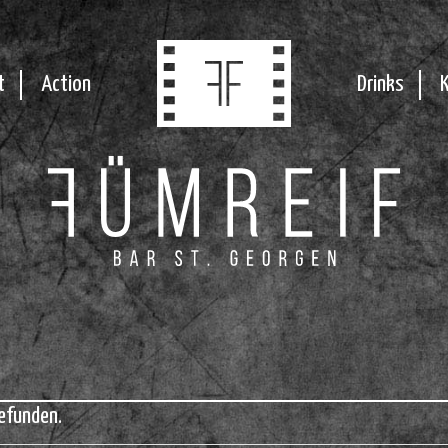
t
Action
Drinks
efunden.