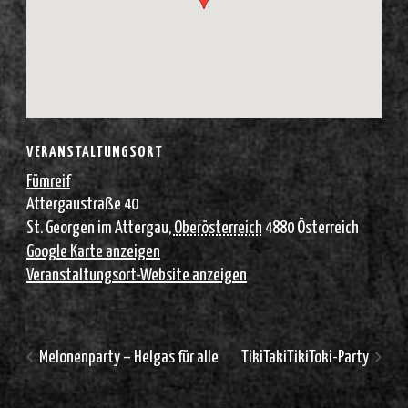
VERANSTALTUNGSORT
Fümreif
Attergaustraße 40
St. Georgen im Attergau
,
Oberösterreich
4880
Österreich
Google Karte anzeigen
Veranstaltungsort-Website anzeigen
Melonenparty – Helgas für alle
TikiTakiTikiToki-Party