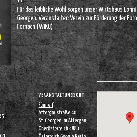
++
Für das leibliche Wohl sorgen unser Wirtshaus Lohni
Georgen. Veranstalter: Verein zur Förderung der Fo
Fornach (WiKU)
VERANSTALTUNGSORT
Fümreif
Attergaustraße 40
25
St. Georgen im Attergau
,
Oberösterreich
4880
:00
Österreich
Google Karte