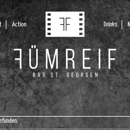
t
Action
Drinks
efunden.