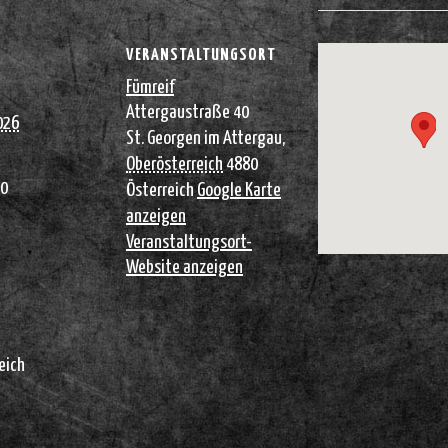
VERANSTALTUNGSORT
Fümreif
Attergaustraße 40
026
St. Georgen im Attergau
,
Oberösterreich
4880
00
Österreich
Google Karte
anzeigen
Veranstaltungsort-
Website anzeigen
eich