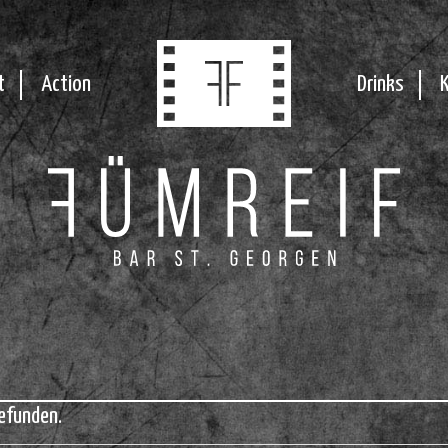
t
Action
Drinks
efunden.