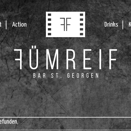
t
Action
Drinks
efunden.