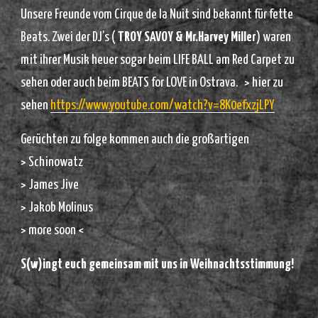
Unsere Freunde vom Cirque de la Nuit sind bekannt für fette
Beats. Zwei der DJ’s (
TROY SAVOY & Mr.Harvey Miller
) waren
mit ihrer Musik heuer sogar beim LIFE BALL am Red Carpet zu
sehen oder auch beim BEATS for LOVE in Ostrava. > hier zu
sehen
https://www.youtube.com/
watch?v=8K0efxzjLPY
Gerüchten
zu folge kommen auch die großartigen
> Schinowatz
> James Jive
> Jakob Molinus
> more soon <
S(w)ingt euch gemeinsam mit uns in Weihnachtsstimmung!