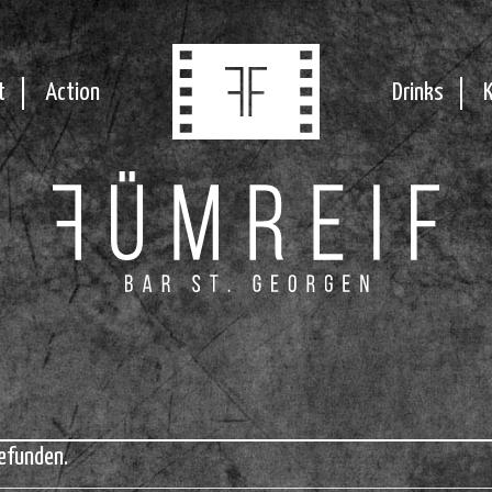
t
Action
Drinks
efunden.