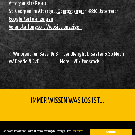
Attergaustraße 40
St. Georgen im Attergau
,
Oberösterreich
4880
Österreich
Google Karte anzeigen
Veranstaltungsort-Website anzeigen
Wir brauchen Bass! DnB
Candlelight Disaster & So Much
w/ BeeNe & D2B
More LIVE / Punkrock
IMMER WISSEN WAS LOS IST...
Copyright 2026 by FÜMREIF |
Impressum
|
Kontakt
Diese Webseite verwendet Cookies um Ihnen die bestmögliche Erfahrung zu bieten.
Mehr erfahren
AKZEPTIEREN