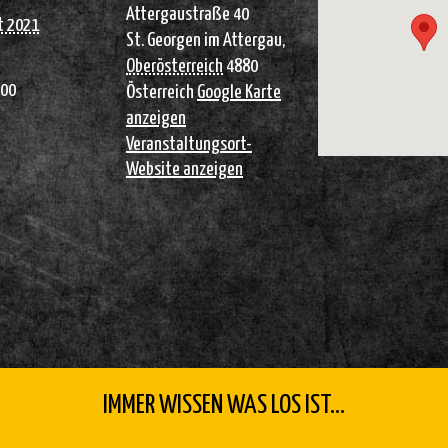
Attergaustraße 40
t 2021
St. Georgen im Attergau
,
Oberösterreich
4880
:00
Österreich
Google Karte
anzeigen
Veranstaltungsort-
Website anzeigen
IMMER WISSEN WAS LOS IST...