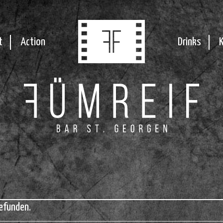
t
Action
Drinks
efunden.