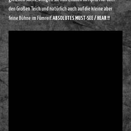
den Großen Teich und natürlich auch auf die kleine aber
feine Bühne im Fümreif.
ABSOLUTES MUST-SEE / HEAR !!