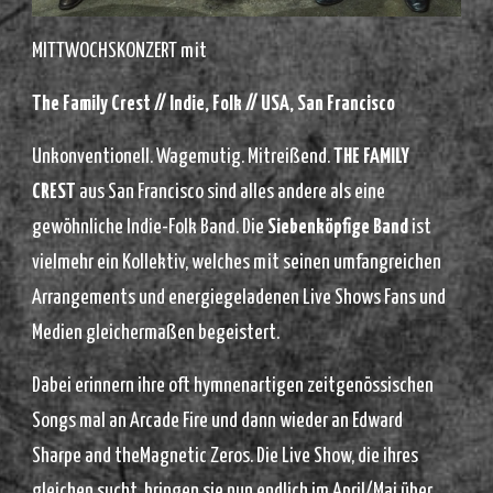
MITTWOCHSKONZERT mit
The Family Crest // Indie, Folk // USA, San Francisco
Unkonventionell. Wagemutig. Mitreißend.
THE FAMILY
CREST
aus San Francisco sind alles andere als eine
gewöhnliche Indie-Folk Band. Die
Siebenköpfige Band
ist
vielmehr ein Kollektiv, welches mit seinen umfangreichen
Arrangements und energiegeladenen Live Shows Fans und
Medien gleichermaßen begeistert.
Dabei erinnern ihre oft hymnenartigen zeitgenössischen
Songs mal an Arcade Fire und dann wieder an Edward
Sharpe and theMagnetic Zeros. Die Live Show, die ihres
gleichen sucht, bringen sie nun endlich im April/Mai über