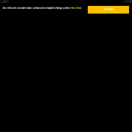
Diese Webseite verwendet Cookies um Ihnen die bestmögliche Erfahrung zu bieten.
Mehr erfahren
AKZEPTIEREN
http://treptow-musik.com/
Zum Kalender hinzufügen
DETAILS
Datum:
30. November 2018
Zeit: