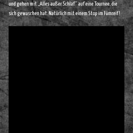
und gehen mit „Alles außer Schlaf“ auf eine Tournee, die
sich gewaschen hat. Natürlich mit einem Stop im Fümreif !