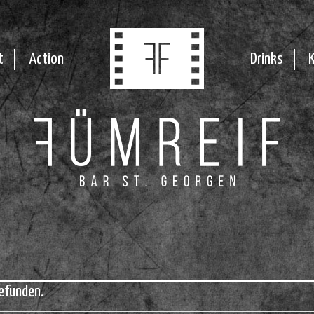
t
Action
Drinks
efunden.