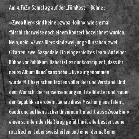
Am 4. FuZo-Samstag auf der „FümKastl“-Bühne :
»Zwoa Bier«
sind keine »zwoa Hoibn«, wie sie mal
fälschlicherweise nach einem Konzert bezeichnet wurden.
Nein, nein. »Zwoa Bier« sind zwei junge Burschen, zwei
Gitarren, zwei Gaspedale. Ein eingespieltes Team. Auf einer
Bühne vor Publikum. Daher ist es nur konsequent, dass ihr
neues Album
Hund’ sans scho…
live aufgenommen
wurde. Mit bayrischen Texten voller Bier und Verstand. Und
dem Wunsch, die Fernsehsendungen, Titelblätter und Frauen
der Republik zu erobern. Genau diese Mischung aus Talent,
Gaudi und authentischer Unvernunft macht aus »Zwoa Bier«
einen schillernden Maßkrug gefüllt mit allerbester Laune,
rotzfrechen Lebensweisheiten und einer dermaßenen