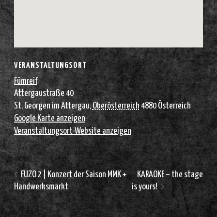
VERANSTALTUNGSORT
Fümreif
Attergaustraße 40
St. Georgen im Attergau
,
Oberösterreich
4880
Österreich
Google Karte anzeigen
Veranstaltungsort-Website anzeigen
FUZO 2 | Konzert der Saison MMK +
KARAOKE – the stage
Handwerksmarkt
is yours!