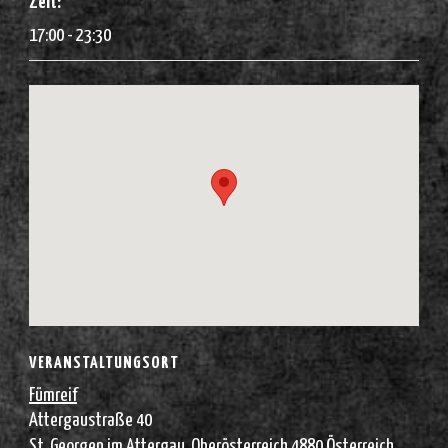
Zeit:
17:00 - 23:30
VERANSTALTUNGSORT
Fümreif
Attergaustraße 40
St. Georgen im Attergau
,
Oberösterreich
4880
Österreich