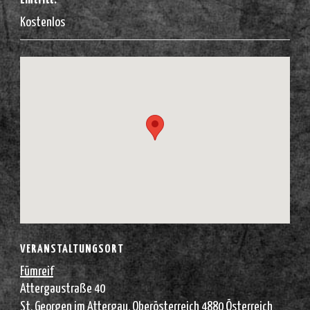
Kostenlos
VERANSTALTUNGSORT
Fümreif
Attergaustraße 40
St. Georgen im Attergau
,
Oberösterreich
4880
Österreich