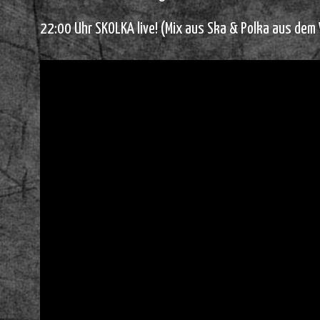
22:00 Uhr SKOLKA live! (Mix aus Ska & Polka aus dem 