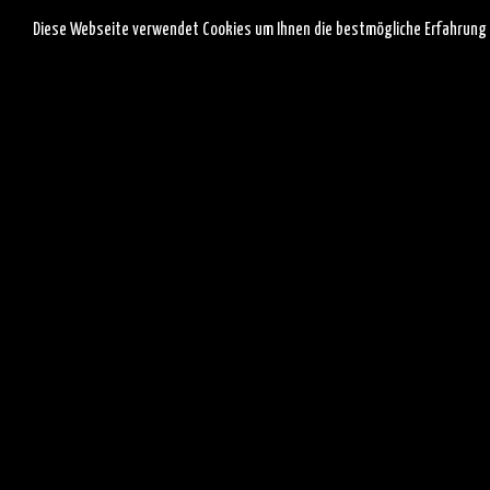
Diese Webseite verwendet Cookies um Ihnen die bestmögliche Erfahrung 
DETAILS
Zum Kalender hinzufügen
Datum:
18. Augus
Zeit:
18:00