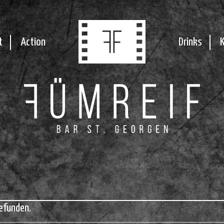
t
Action
Drinks
efunden.