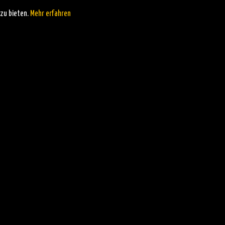
zu bieten.
Mehr erfahren
VERANSTALTUNGSORT
Fümreif
Attergaustraße 40
t 2018
St. Georgen im Attergau
,
Oberösterreich
4880
Österreich
Google Karte
anzeigen
Veranstaltungsort-
Website anzeigen