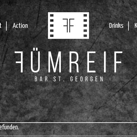
t
Action
Drinks
efunden.