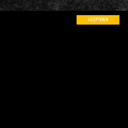
 // DE
AKZEPTIEREN
 von CADET CARTER mit ihrer Debüt-
ten Label Uncle M (u.a. Donots, Itchy,
 Zeitung bezeichnete ihren Sound,
DS, als „herrlich erfrischend“. Auf
 schon eine beachtliche Fangemeinde
Uncle M und sorgte von VISIONS bis FUZE
Konzerte auf der ersten Headliner-Tour