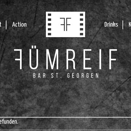
t
Action
Drinks
efunden.