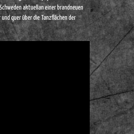
Schweden aktuellan einer brandneuen
r und quer über die Tanzflächen der