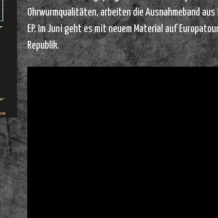
Ohrwurmqualitäten, arbeiten die Ausnahmeband aus 
EP. Im Juni geht es mit neuem Material auf Europatou
Republik.