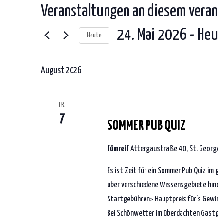
Veranstaltungen an diesem veran
24. Mai 2026
 - 
Heu
Heute
Datum
wählen.
August 2026
7. August 2026 | 19:00
-
1:00
FR.
7
SOMMER PUB QUIZ
Fümreif
Attergaustraße 40, St. George
Es ist Zeit für ein Sommer Pub Quiz i
über verschiedene Wissensgebiete hin
Startgebühren> Hauptpreis für’s Gewin
Bei Schönwetter im überdachten Gast