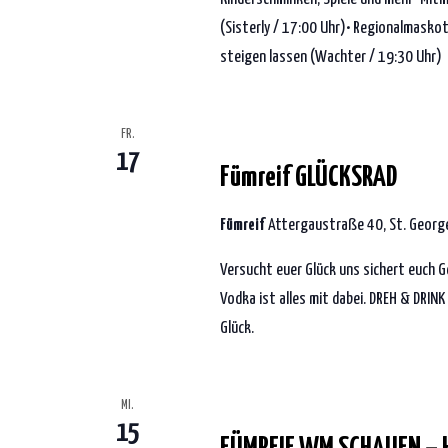
(Sisterly / 17:00 Uhr)• Regionalmask
steigen lassen (Wachter / 19:30 Uhr)
17. Juli 2026 | 19:00
-
23:30
FR.
17
Fümreif GLÜCKSRAD
Fümreif
Attergaustraße 40, St. George
Versucht euer Glück uns sichert euch 
Vodka ist alles mit dabei. DREH & DRINK
Glück.
15. Juli 2026 | 21:00
-
1:00
MI.
15