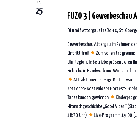
25. Juli 2026 | 16:00
-
23:30
SA.
25
FUZO 3 | Gewerbeschau 
Fümreif
Attergaustraße 40, St. George
Gewerbeschau Attergau im Rahmen der
Eintritt frei!
Zum vollen Programm: 
Uhr Regionale Betriebe präsentieren ihr
Einblicke in Handwerk und Wirtschaft 
Attraktionen• Riesige Kletterwand 
Betrieben• Kostenloser Hörtest• Erleb
Tanzstunden gewinnen
Kinderprogr
Mitmachgeschichte „Good Vibes“ (Sist
18:30 Uhr)
Live-Programm 19:00 [