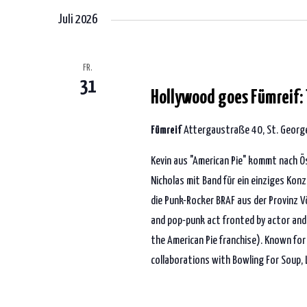
Juli 2026
31. Juli 2026 | 19:00
-
23:30
FR.
31
Hollywood goes Fümreif: 
Fümreif
Attergaustraße 40, St. George
Kevin aus "American Pie" kommt nach 
Nicholas mit Band für ein einziges Konz
die Punk-Rocker BRAF aus der Provinz V
and pop-punk act fronted by actor and 
the American Pie franchise). Known for
collaborations with Bowling For Soup, 