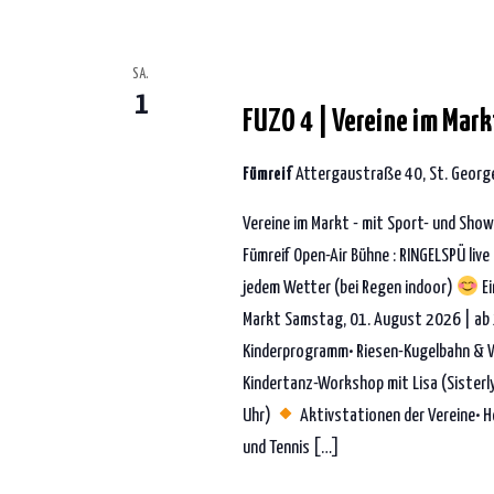
1. August 2026 | 17:00
-
23:30
SA.
1
FUZO 4 | Vereine im Markt
Fümreif
Attergaustraße 40, St. George
Vereine im Markt - mit Sport- und Sho
Fümreif Open-Air Bühne : RINGELSPÜ liv
jedem Wetter (bei Regen indoor)
Ei
Markt Samstag, 01. August 2026 | ab 17
Kinderprogramm• Riesen-Kugelbahn & Wa
Kindertanz-Workshop mit Lisa (Sister
Uhr)
Aktivstationen der Vereine• H
und Tennis […]