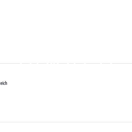
t
Action
Drinks
eich