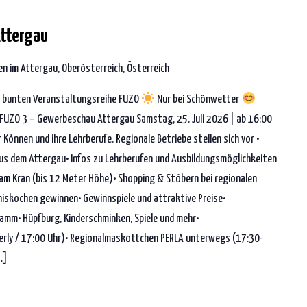
Attergau
n im Attergau, Oberösterreich, Österreich
 bunten Veranstaltungsreihe FUZO
Nur bei Schönwetter
FUZO 3 – Gewerbeschau Attergau Samstag, 25. Juli 2026 | ab 16:00
 Können und ihre Lehrberufe. Regionale Betriebe stellen sich vor •
aus dem Attergau• Infos zu Lehrberufen und Ausbildungsmöglichkeiten
am Kran (bis 12 Meter Höhe)• Shopping & Stöbern bei regionalen
niskochen gewinnen• Gewinnspiele und attraktive Preise•
amm• Hüpfburg, Kinderschminken, Spiele und mehr•
erly / 17:00 Uhr)• Regionalmaskottchen PERLA unterwegs (17:30-
…]