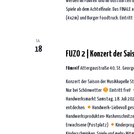
werden im Fümreif und im GustGarten die
Spiele ab dem Achtelfinale. Das FINALE
(4x2m) und Burger Foodtruck. Eintritt 
18. Juli 2026 | 18:00
-
23:30
SA.
18
FUZO 2 | Konzert der Sa
Fümreif
Attergaustraße 40, St. George
Konzert der Saison der Musikkapelle S
Nur bei Schönwetter
Eintritt frei!
Handwerksmarkt Samstag, 18. Juli 202
entdecken.
Handwerk• Liebevoll ge
Handwerksprodukten• Maskenschnitzen 
Erwachsene (Postplatz)
Kinderpro
Kinderschminken, Spiele und mehr• Mitm