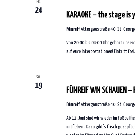
24. Juli 2026 | 20:00
-
4:00
FR.
24
KARAOKE – the stage is y
Fümreif
Attergaustraße 40, St. George
Von 20:00 bis 04:00 Uhr gehört unsere
auf eure Interpretationen! Eintritt frei.
19. Juli 2026 | 18:00
-
1:00
SO.
19
FÜMREIF WM SCHAUEN – F
Fümreif
Attergaustraße 40, St. George
Ab 11. Juni sind wir wieder im Fußballfi
mitfiebern! Dazu gibt’s frisch gezapfte