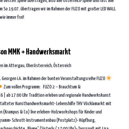
 besten Spiele übertragen, also alle Österreich-Spiele und fast alle
 am So 19.07. übertragen wir im Rahmen der FUZO mit großer LED WALL
wie immer frei!
ison MMK + Handwerksmarkt
n im Attergau, Oberösterreich, Österreich
t. Georgen i.A. im Rahmen der bunten Veranstaltungsreihe FUZO
Zum vollen Programm: FUZO 2 – Brauchtum &
6 | ab 17:00 Uhr Tradition erleben und regionale Handwerkskunst
stalteter Kunsthandwerksmarkt• Lebenshilfe THV Vöcklamarkt mit
(Krampus & Co) live erleben• Holzworkshops für Kinder und
gramm• Schrott-Instrumentenbau (Postplatz)• Hüpfburg,
achgeschichte „Blume“ (Sisterly / 17:00 Uhr)• Tanzspaß mit Lisa