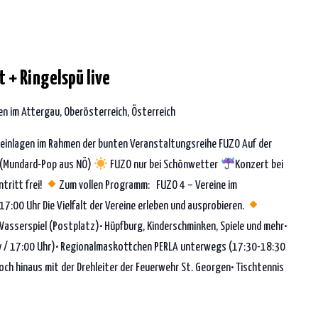
 + Ringelspü live
n im Attergau, Oberösterreich, Österreich
weinlagen im Rahmen der bunten Veranstaltungsreihe FUZO Auf der
e (Mundard-Pop aus NÖ)
FUZO nur bei Schönwetter
Konzert bei
ntritt frei!
Zum vollen Programm: FUZO 4 – Vereine im
:00 Uhr Die Vielfalt der Vereine erleben und ausprobieren.
sserspiel (Postplatz)• Hüpfburg, Kinderschminken, Spiele und mehr•
ly / 17:00 Uhr)• Regionalmaskottchen PERLA unterwegs (17:30-18:30
och hinaus mit der Drehleiter der Feuerwehr St. Georgen• Tischtennis