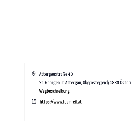
Drehor
FÜMREIF
Adresse
Attergaustraße 40
St. Georgen im Attergau
,
Oberösterreich
4880
Österr
Wegbeschreibung
Webseite
https://www.fuemreif.at